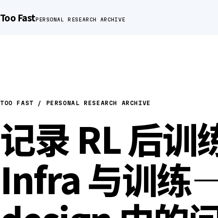
Too Fast
PERSONAL RESEARCH ARCHIVE
TOO FAST / PERSONAL RESEARCH ARCHIVE
记录 RL 后训
Infra 与训练